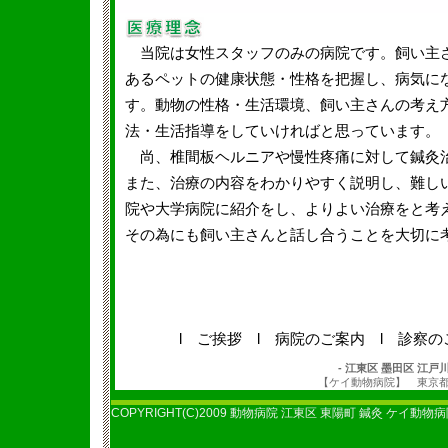
当院は女性スタッフのみの病院です。飼い主
あるペットの健康状態・性格を把握し、病気に
す。動物の性格・生活環境、飼い主さんの考え
法・生活指導をしていければと思っています。
尚、椎間板ヘルニアや慢性疼痛に対して鍼灸
また、治療の内容をわかりやすく説明し、難し
院や大学病院に紹介をし、よりよい治療をと考
その為にも飼い主さんと話し合うことを大切に
l
ご挨拶
l
病院のご案内
l
診察の
- 江東区 墨田区 江戸
【ケイ動物病院】 東京都 江東区
COPYRIGHT(C)2009 動物病院 江東区 東陽町 鍼灸 ケイ動物病院 A